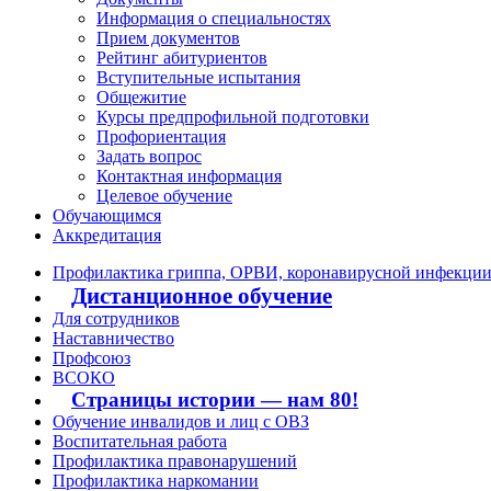
Информация о специальностях
Прием документов
Рейтинг абитуриентов
Вступительные испытания
Общежитие
Курсы предпрофильной подготовки
Профориентация
Задать вопрос
Контактная информация
Целевое обучение
Обучающимся
Аккредитация
Профилактика гриппа, ОРВИ, коронавирусной инфекци
Дистанционное обучение
Для сотрудников
Наставничество
Профсоюз
ВСОКО
Страницы истории — нам 80!
Обучение инвалидов и лиц с ОВЗ
Воспитательная работа
Профилактика правонарушений
Профилактика наркомании