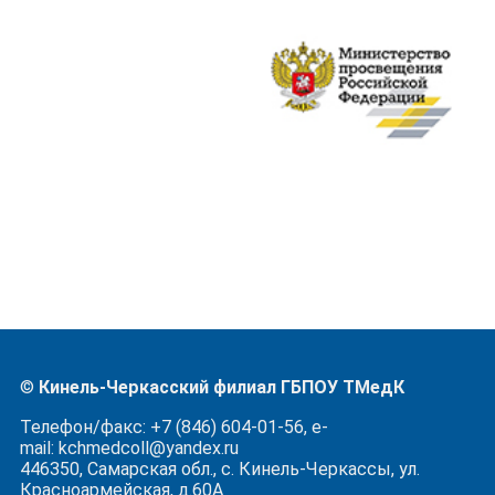
©
Кинель-Черкасский филиал ГБПОУ ТМедК
Телефон/факс: +7 (846) 604-01-56, e-
mail: kchmedcoll@yandex.ru
446350, Самарская обл., с. Кинель-Черкассы, ул.
Красноармейская, д.60А