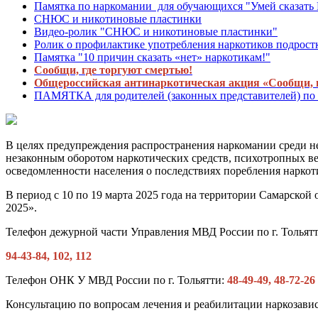
Памятка по наркомании для обучающихся "Умей сказать
СНЮС и никотиновые пластинки
Видео-ролик "СНЮС и никотиновые пластинки"
Ролик о профилактике употребления наркотиков подрост
Памятка "10 причин сказать «нет» наркотикам!"
Сообщи, где торгуют смертью!
Общероссийская антинаркотическая акция «Сообщи, 
ПАМЯТКА для родителей (законных представителей) по 
В целях предупреждения распространения наркомании среди н
незаконным оборотом наркотических средств, психотропных в
осведомленности населения о последствиях поребления наркоти
В период с 10 по 19 марта 2025 года на территории Самарско
2025».
Телефон дежурной части Управления МВД России по г. Тольятт
94-43-84, 102, 112
Телефон ОНК У МВД России по г. Тольятти:
48-49-49, 48-72-26
Консультацию по вопросам лечения и реабилитации наркозав