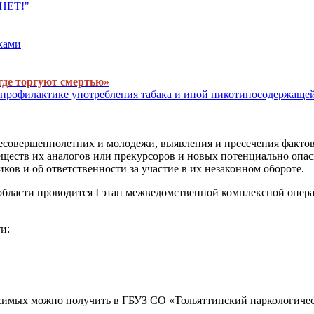
 НЕТ!"
ками
где торгуют смертью»
профилактике употребления табака и иной никотиносодержаще
есовершеннолетних и молодежи, выявления и пресечения фактов 
еществ их аналогов или прекурсоров и новых потенциально опа
ков и об ответственности за участие в их незаконном обороте.
й области проводится I этап межведомственной комплексной опе
и:
исимых можно получить в ГБУЗ СО «Тольяттинский наркологиче