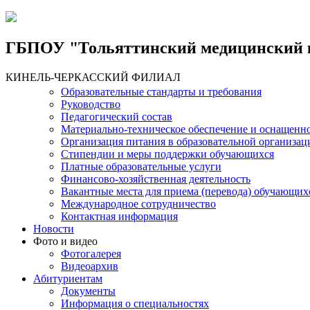
Jump to Content
Jump to Navigation
ГБПОУ "Тольяттинский медицинский 
КИНЕЛЬ-ЧЕРКАССКИЙ ФИЛИАЛ
Образовательные стандарты и требования
Руководство
Педагогический состав
Материально-техническое обеспечение и оснащеннос
Организация питания в образовательной организац
Стипендии и меры поддержки обучающихся
Платные образовательные услуги
Финансово-хозяйственная деятельность
Вакантные места для приема (перевода) обучающих
Международное сотрудничество
Контактная информация
Новости
Фото и видео
Фотогалерея
Видеоархив
Абитуриентам
Документы
Информация о специальностях