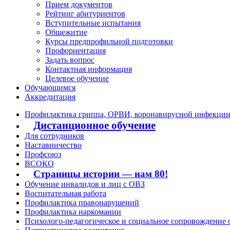
Прием документов
Рейтинг абитуриентов
Вступительные испытания
Общежитие
Курсы предпрофильной подготовки
Профориентация
Задать вопрос
Контактная информация
Целевое обучение
Обучающимся
Аккредитация
Профилактика гриппа, ОРВИ, коронавирусной инфекци
Дистанционное обучение
Для сотрудников
Наставничество
Профсоюз
ВСОКО
Страницы истории — нам 80!
Обучение инвалидов и лиц с ОВЗ
Воспитательная работа
Профилактика правонарушений
Профилактика наркомании
Психолого-педагогическое и социальное сопровождение 