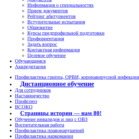
Информация о специальностях
Прием документов
Рейтинг абитуриентов
Вступительные испытания
Общежитие
Курсы предпрофильной подготовки
Профориентация
Задать вопрос
Контактная информация
Целевое обучение
Обучающимся
Аккредитация
Профилактика гриппа, ОРВИ, коронавирусной инфекци
Дистанционное обучение
Для сотрудников
Наставничество
Профсоюз
ВСОКО
Страницы истории — нам 80!
Обучение инвалидов и лиц с ОВЗ
Воспитательная работа
Профилактика правонарушений
Профилактика наркомании