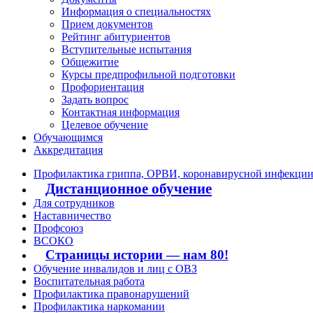
Информация о специальностях
Прием документов
Рейтинг абитуриентов
Вступительные испытания
Общежитие
Курсы предпрофильной подготовки
Профориентация
Задать вопрос
Контактная информация
Целевое обучение
Обучающимся
Аккредитация
Профилактика гриппа, ОРВИ, коронавирусной инфекци
Дистанционное обучение
Для сотрудников
Наставничество
Профсоюз
ВСОКО
Страницы истории — нам 80!
Обучение инвалидов и лиц с ОВЗ
Воспитательная работа
Профилактика правонарушений
Профилактика наркомании